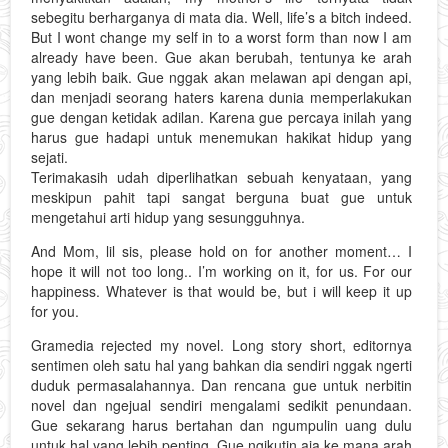
sebegitu berharganya di mata dia. Well, life’s a bitch indeed.
But I wont change my self in to a worst form than now I am
already have been. Gue akan berubah, tentunya ke arah
yang lebih baik. Gue nggak akan melawan api dengan api,
dan menjadi seorang haters karena dunia memperlakukan
gue dengan ketidak adilan. Karena gue percaya inilah yang
harus gue hadapi untuk menemukan hakikat hidup yang
sejati.
Terimakasih udah diperlihatkan sebuah kenyataan, yang
meskipun pahit tapi sangat berguna buat gue untuk
mengetahui arti hidup yang sesungguhnya.
And Mom, lil sis, please hold on for another moment… I
hope it will not too long.. I’m working on it, for us. For our
happiness. Whatever is that would be, but i will keep it up
for you.
Gramedia rejected my novel. Long story short, editornya
sentimen oleh satu hal yang bahkan dia sendiri nggak ngerti
duduk permasalahannya. Dan rencana gue untuk nerbitin
novel dan ngejual sendiri mengalami sedikit penundaan.
Gue sekarang harus bertahan dan ngumpulin uang dulu
untuk hal yang lebih penting. Gue ngikutin aja ke mana arah