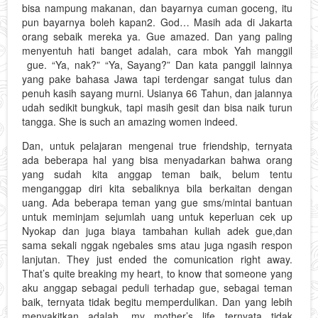
bisa nampung makanan, dan bayarnya cuman goceng, itu
pun bayarnya boleh kapan2. God… Masih ada di Jakarta
orang sebaik mereka ya. Gue amazed. Dan yang paling
menyentuh hati banget adalah, cara mbok Yah manggil
gue. “Ya, nak?” “Ya, Sayang?” Dan kata panggil lainnya
yang pake bahasa Jawa tapi terdengar sangat tulus dan
penuh kasih sayang murni. Usianya 66 Tahun, dan jalannya
udah sedikit bungkuk, tapi masih gesit dan bisa naik turun
tangga. She is such an amazing women indeed.
Dan, untuk pelajaran mengenai true friendship, ternyata
ada beberapa hal yang bisa menyadarkan bahwa orang
yang sudah kita anggap teman baik, belum tentu
menganggap diri kita sebaliknya bila berkaitan dengan
uang. Ada beberapa teman yang gue sms/mintai bantuan
untuk meminjam sejumlah uang untuk keperluan cek up
Nyokap dan juga biaya tambahan kuliah adek gue,dan
sama sekali nggak ngebales sms atau juga ngasih respon
lanjutan. They just ended the comunication right away.
That’s quite breaking my heart, to know that someone yang
aku anggap sebagai peduli terhadap gue, sebagai teman
baik, ternyata tidak begitu memperdulikan. Dan yang lebih
menyakitkan adalah, my mother’s life ternyata tidak