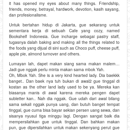
it has opened my eyes about many things. Friendship,
friends, money, betrayal, hardwork, devotion, kasih sayang,
dan profesionalisme.
Untuk bertahan hidup di Jakarta, gue sekarang untuk
sementara kerja di sebuah Cafe yang cozy, named
Bookshelf Indonesia. Gue incharge sebagai pastry staff,
tugasnya dalah baking and making all the things related to
the foods yang dijual di sini such as Choco puff, cheese puff,
apple pie, almond turnover and others.
Lumayan lah, dapet makan siang sama makan malem…
Jadi gue nggak perlu minta makan sama mbok Yah.
Oh, Mbok Yah. She is a very kind hearted lady. Dia baekkk
banget.. Dan baek nya tuh bukan di awal2 gue tinggal di
kostan as the other land lady used to be ya. Mereka kan
biasanya manis di awal karena mereka pengen dapet
subletter kan.. Nah dia nggak. Gue udah dari awal bilang
sama sekali nggak punya uang, dan butuh banget tempat
tinggal, gue cuma bisa bayar sekian persen uang sewa, dan
sisanya nyusul tiga minggu lagi. Dengan sangat baik dia
mempersilahkan gue untuk tinggal. Dan bahkan makan
pun, gue dipersilahkan untuk makan sekenyang perut gue