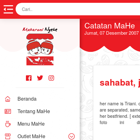
Cari
Catatan MaHe
Jumat, 07 Desember 2007
sahabat, 
Beranda
her name is Triani. 
are separated, same 
Tentang MaHe
her bestfriend. [ ext
foto ini di
Menu MaHe
Outlet MaHe