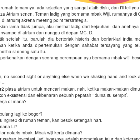
rumah temannya. ada kejadian yang sangat ajaib disin, dan i’ll tell you 
Plaza Atrium senen. Teman ladig yang bernama mbak Wiji, rumahnya di C
 di atriumj akrena meeting point terstrategis.
ekian lama tidak jumpa, aku melihat ladig dari kejauhan. dan anehnya
nyampe di atrium dan nunggu di depan MC. D.
ik setelah itu, barulah dia berteriak histeris dan berlari-lari india
aan ketika anda dipertemukan dengan sahabat tersayang yang tela
liha si eneng satu itu.
 diperkenalkan dengan seorang perempuan ayu bernama mbak wiji, bese
on, no second sight or anything else when we shaking hand and look at
 –
r2 plasa atrium untuk mencari makan. nah, ketika makan-makan dimul
 eksistensi dan ekbenaran sebuah pepatah ‘ dunia itu sempit’.
kerja di mana?
 pulang lagi ke bogor?
mau nginep di rumah teman, kan besok setengah hari.
imana Li?
antor notaris mbak. Mbak wiji kerja dimana?
 perusahan investasi, jadi tugasnya adalah memetakan jalur dan kete