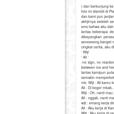
) dan berkunjung ke 
foto ini diambil di 
dan kami pun janjian
akhjirnya setelah s
sms bahwa aku dah 
lantas beberapa det
dibayangkan peras
seneeeeng banget me
cingkat cerita, aku
‘ Wiji’
‘ Ali ‘
-no sign, no reacti
between me and her
lantas kamipun puta
semakin memperkokoh
mb. Wiji : Ali kamu 
Ali : Di bogor mbak..
Wiji : Oh. nanti mau
Ali : nggak, nanti 
wiji : emang kerja d
Ali : Aku kerja di K
Wiji : Aku kerja di