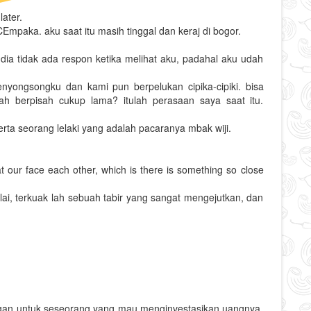
later.
Empaka. aku saat itu masih tinggal dan keraj di bogor.
 dia tidak ada respon ketika melihat aku, padahal aku udah
 menyongsongku dan kami pun berpelukan cipika-cipiki. bisa
h berpisah cukup lama? itulah perasaan saya saat itu.
rta seorang lelaki yang adalah pacaranya mbak wiji.
 our face each other, which is there is something so close
ai, terkuak lah sebuah tabir yang sangat mengejutkan, dan
rangan untuk seseorang yang mau menginvestasikan uangnya.