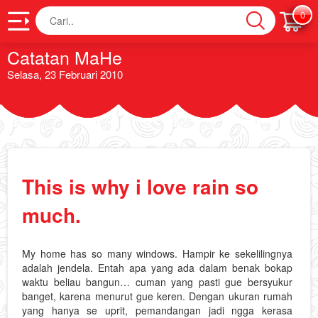
Cari
0
Catatan MaHe
Selasa, 23 Februari 2010
This is why i love rain so
much.
My home has so many windows. Hampir ke sekelilingnya
adalah jendela. Entah apa yang ada dalam benak bokap
waktu beliau bangun… cuman yang pasti gue bersyukur
banget, karena menurut gue keren. Dengan ukuran rumah
yang hanya se uprit, pemandangan jadi ngga kerasa