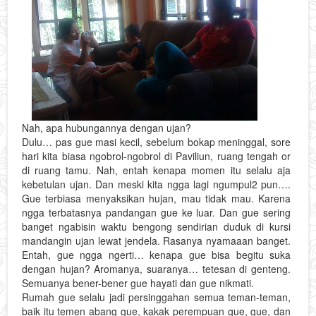
Nah, apa hubungannya dengan ujan?
Dulu… pas gue masi kecil, sebelum bokap meninggal, sore
hari kita biasa ngobrol-ngobrol di Paviliun, ruang tengah or
di ruang tamu. Nah, entah kenapa momen itu selalu aja
kebetulan ujan. Dan meski kita ngga lagi ngumpul2 pun….
Gue terbiasa menyaksikan hujan, mau tidak mau. Karena
ngga terbatasnya pandangan gue ke luar. Dan gue sering
banget ngabisin waktu bengong sendirian duduk di kursi
mandangin ujan lewat jendela. Rasanya nyamaaan banget.
Entah, gue ngga ngerti… kenapa gue bisa begitu suka
dengan hujan? Aromanya, suaranya… tetesan di genteng.
Semuanya bener-bener gue hayati dan gue nikmati.
Rumah gue selalu jadi persinggahan semua teman-teman,
baik itu temen abang gue, kakak perempuan gue, gue, dan