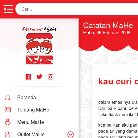
Cari
Catatan MaHe
Rabu, 06 Februari 2008
kau curi 
Beranda
dalam emas nya diam
Dari balik bahu pe
Tentang MaHe
‘ aku tidak mau ikut
Menu MaHe
kembalikan aku pad
pada air yang dama
Outlet MaHe
pada api yang redu