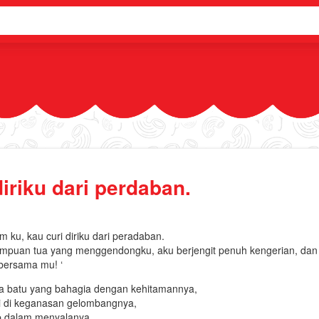
diriku dari perdaban.
 ku, kau curi diriku dari peradaban.
rempuan tua yang menggendongku, aku berjengit penuh kengerian, dan
 bersama mu! ‘
a batu yang bahagia dengan kehitamannya,
i di keganasan gelombangnya,
p dalam menyalanya.