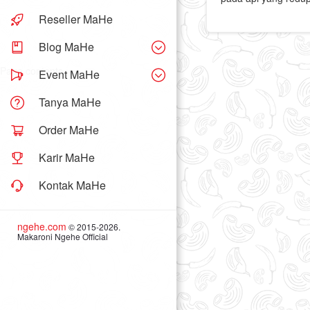
Reseller MaHe
Blog MaHe
Page contents
Event MaHe
Tanya MaHe
Order MaHe
Karir MaHe
Kontak MaHe
ngehe.com
© 2015-2026.
Makaroni Ngehe Official